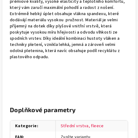
prémiové kvality, vysoké elasticity a teplotního komfortu,
který vám zaručí maximální pohodlí a radost z nošení.
Extrémně hebký úplet obsahuje vlákna spandexu, které
dodávájí materiálu vysokou pružnost. Materiál je velmi
příjemný na dotek díky plyšové vnitřní vrstvě, která
poskytuje vysokou míru hřejivosti a odvodu vlhkosti ze
spodních vrstev. Díky ideální kombinaci hustoty vláken a
techniky pletení, vznikla lehká, jemná a zároveň velmi
odolná pletenina, která navíc obsahuje podíl recyklátu z
plastového odpadu.
Doplňkové parametry
Kategorie
:
Střední vrstva, fleece
EAN
:
Zvolte variantu