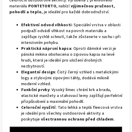
celoroční outdoorové aktivity. Vyrobena z prémiového
materiálu
PONTETORTO
, nabízí
výjimečnou pružnost,
pohodlí a teplo
, je ideální pro každé dobrodružství.
Efektivní odvod vlhkosti
: Speciální vrstva v oblasti
podpaží odvádí vlhkost na povrch materiálu a
zajišťuje rychlé schnutí, takže zůstanete v suchu i při
intenzivním pohybu.
Praktická náprsní kapsa
: Oproti dámské verzi je
pánská mikina obohacena o zipovou kapsu na levé
hrudi, která je ideální pro uložení drobných
nezbytností.
Elegantní design
: Čistý černý vzhled s metalickými
logy a stylovými zipovými táhly, dodává mikině
moderní vzhled.
Funkční prvky
: Vysoký límec chrání krk a bradu,
elastické manžety a stahovací lemy zajišťují perfektní
přizpůsobení a maximální pohodlí.
Celoroční využití
: Tato lehká a teplá fleecová vrstva
je ideální pro všechny outdoorové aktivity a
poskytuje
všestrannou ochranu před chladem
.