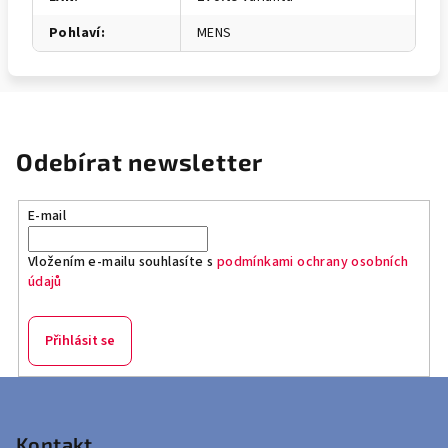
Pohlaví
:
MENS
Odebírat newsletter
E-mail
Vložením e-mailu souhlasíte s
podmínkami ochrany osobních
údajů
Přihlásit se
Z
á
p
Kontakt