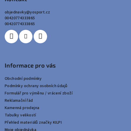
a
objednavky
@
yosport.cz
t
00420774333865
í
00420774333865
Informace pro vás
Obchodní podmínky
Podmínky ochrany osobních údajů
Formulář pro výměnu / vrácení zboží
Reklamační řád
Kamenná prodejna
Tabulky velikostí
Přehled materiálů značky KILPI
Moje objednávka