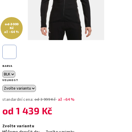
od 3 999
Kč
až –64 %
BARVA
VELIKOST
standardní cena:
od 3 999 Kč
až –64 %
od
1 439 Kč
Měrná
Zvolte variantu
cena: