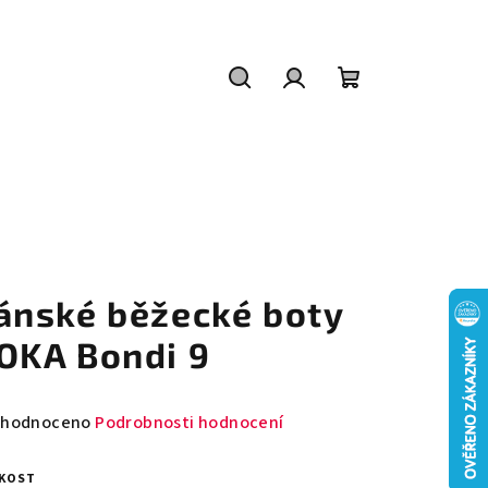
Hledat
Přihlášení
Nákupní
košík
ánské běžecké boty
OKA Bondi 9
měrné
hodnoceno
Podrobnosti hodnocení
nocení
duktu
IKOST