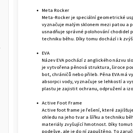
Meta Rocker
Meta-Rocker je speciální geometrické us
vyznačuje malým sklonem mezi patou a pr
usnadňuje správné polohování chodidel p
techniku běhu. Díky tomu dochází i k zvýš
er Max
EVA
Název EVA pochází z anglického názvu slo
IA-W
je vytvořena pěnová struktura, široce p
bot, chráničů nebo přileb. Pěna EVA má v
absorpci vody, vyznačuje se lehkostí a v
plastu je zajistit ochranu, odpružení a izo
Active Foot Frame
Active foot frame je řešení, které zajišťu
ohledu na jeho tvar a šířku a techniku bě
materiály zvyšující hmotnost. Díky tomut
podešve, ale je do ní zapuštěno. To zaruču