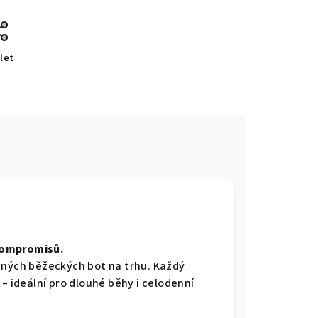
let
e
kompromisů.
ených běžeckých bot na trhu. Každý
 – ideální pro dlouhé běhy i celodenní