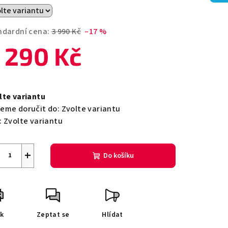
ndardní cena:
3 990 Kč
–17 %
 290 Kč
zdiček.
ná
a:
lte variantu
eme doručit do:
Zvolte variantu
:
Zvolte variantu
+
Do košíku
sk
Zeptat se
Hlídat