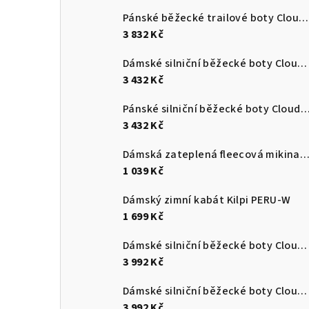
Pánské běžecké trailové boty Cloudultra 3
3 832 Kč
Dámské silniční běžecké boty Cloudswift 4
3 432 Kč
Pánské silniční běžecké boty Cloudsurf
3 432 Kč
Dámská zateplená fleecová mikina s kapucí Kilpi NEV
1 039 Kč
Dámský zimní kabát Kilpi PERU-W
1 699 Kč
Dámské silniční běžecké boty Cloudmonster 3
3 992 Kč
Dámské silniční běžecké boty Cloudmonster 3
3 992 Kč