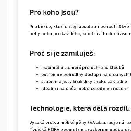
Pro koho jsou?
Pro běžce, kteří chtějí absolutní pohodlí. Skv
běhy nebo pro každého, kdo tráví hodně času 
Proč si je zamiluješ:
maximální tlumení pro ochranu kloubů
extrémně pohodlný došlap i na dlouhých 
stabilní a jistý krok díky široké základně
ideální i na chůzi nebo celodenní nošení
Technologie, která dělá rozdíl:
Vysoká vrstva měkké pěny EVA absorbuje nárazy
Typická HOKA geometrie s rockerem podporuje