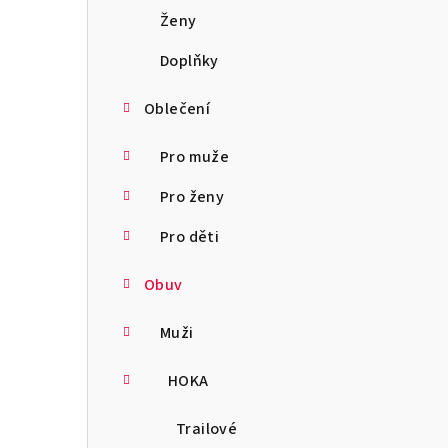
a
Ženy
n
Doplňky
n
Oblečení
í
Pro muže
p
Pro ženy
a
Pro děti
n
Obuv
e
l
Muži
HOKA
Trailové