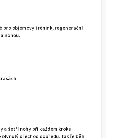
ělé pro objemový trénink, regenerační
na nohou.
trasách
 a šetří nohy při každém kroku.
 plynulý přechod dopředu, takže běh