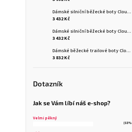
Dámské silniční běžecké boty Cloudsurfer Max
3 432 Kč
Dámské silniční běžecké boty Cloudsurfer Max
3 432 Kč
Dámské běžecké trailové boty Cloudultra 3
3 832 Kč
Dotazník
Jak se Vám líbí náš e-shop?
Velmi pěkný
(68%