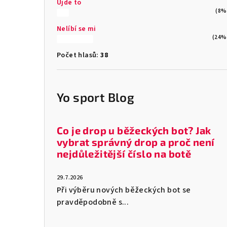
Ujde to
(8%
Nelíbí se mi
(24%
Počet hlasů:
38
Yo sport Blog
Co je drop u běžeckých bot? Jak
vybrat správný drop a proč není
nejdůležitější číslo na botě
29.7.2026
Při výběru nových běžeckých bot se
pravděpodobně s...