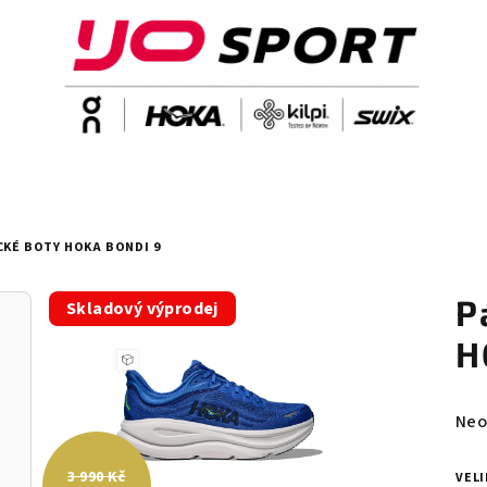
CKÉ BOTY HOKA BONDI 9
P
Skladový výprodej
H
Prů
Neo
hod
pro
3 990 Kč
VEL