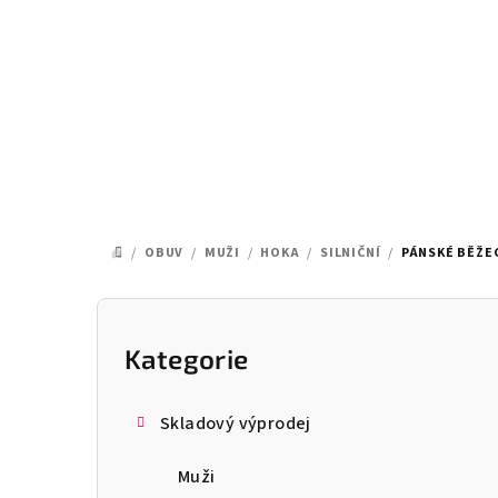
Přejít
na
obsah
/
OBUV
/
MUŽI
/
HOKA
/
SILNIČNÍ
/
PÁNSKÉ BĚŽE
DOMŮ
P
o
Kategorie
Přeskočit
kategorie
s
Skladový výprodej
t
Muži
r