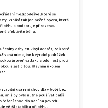
pořádání mezipodešve, které se
sty. Vzniká tak jedinečná opora, která
ři běhu a podporuje přirozenou
ené efektivitě běhu.
učeniny ethylen-vinyl acetát, ze které
oužívaná mimo jiné k výrobě podrážek
ysokou úroveň vztlaku a odolnost proti
ysokou elasticitou. Hlavním úkolem
laci.
je stabilní usazení chodidla v botě bez
hu, aniž by bylo nutné používat další
o řešení chodidlo není na povrchu
je větší stabilitu při běhu.