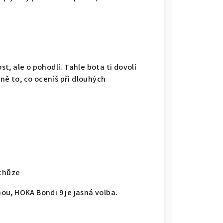
st, ale o pohodlí. Tahle bota ti dovolí
ně to, co oceníš při dlouhých
 chůze
u, HOKA Bondi 9 je jasná volba.