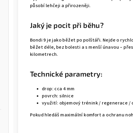
působí lehčeji a přirozeněji.
Jaký je pocit při běhu?
Bondi 9 je jako běžet po polštáři. Nejde o rychlo
běžet déle, bez bolesti a s menší únavou – přes
kilometrech.
Technické parametry:
drop: cca 4 mm
povrch: silnice
využití: objemový trénink / regenerace /
Pokud hledáš maximální komfort a ochranu noho