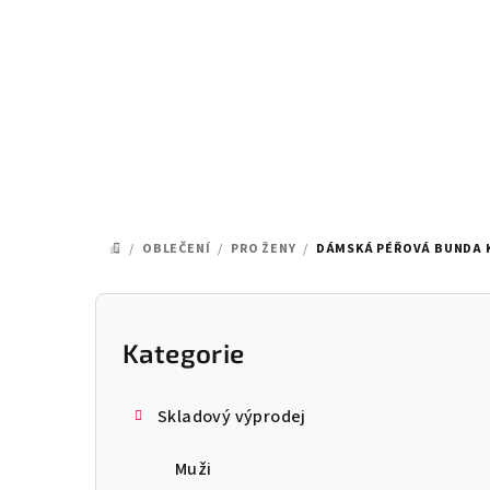
Přejít
na
obsah
/
OBLEČENÍ
/
PRO ŽENY
/
DÁMSKÁ PÉŘOVÁ BUNDA K
DOMŮ
P
o
Kategorie
Přeskočit
kategorie
s
Skladový výprodej
t
Muži
r