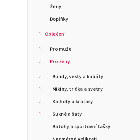
a
Ženy
n
Doplňky
n
Oblečení
í
Pro muže
p
Pro ženy
a
Bundy, vesty a kabáty
n
Mikiny, trička a svetry
e
l
Kalhoty a kraťasy
Sukně a šaty
Batohy a sportovní tašky
Nadměrné velikosti