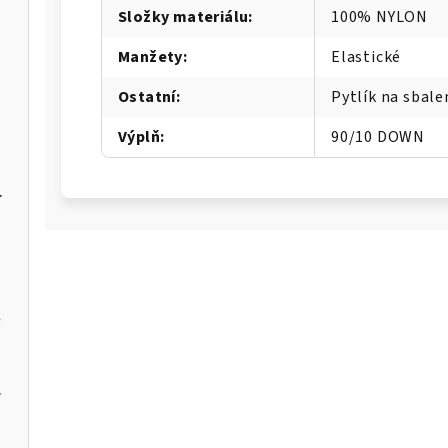
Složky materiálu
:
100% NYLON
Manžety
:
Elastické
BALEO-M
Ostatní
:
Pytlík na sbale
M
Výplň
:
90/10 DOWN
3P PALWAY-U
W
er Max