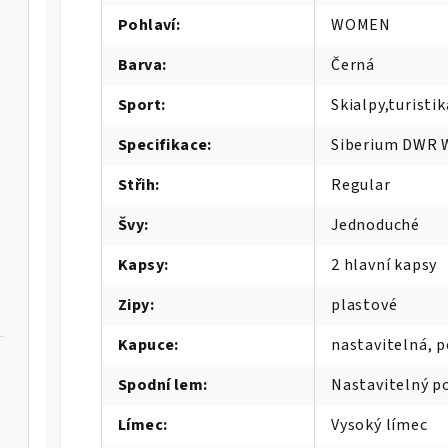
Pohlaví
:
WOMEN
Barva
:
Černá
Sport
:
Skialpy,turisti
Specifikace
:
Siberium DWR W
Střih
:
Regular
Švy
:
Jednoduché
Kapsy
:
2 hlavní kapsy
Zipy
:
plastové
Kapuce
:
nastavitelná, 
Spodní lem
:
Nastavitelný p
Límec
:
Vysoký límec