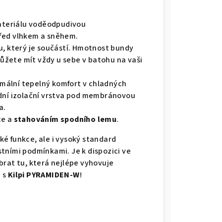
materiálu voděodpudivou
 před vlhkem a sněhem.
ku, který je součástí. Hmotnost bundy
 můžete mít vždy u sebe v batohu na vaši
mální tepelný komfort v chladných
ední izolační vrstva pod membránovou
a.
ce a
stahováním spodního lemu
.
ké funkce, ale i vysoký standard
tními podmínkami. Je k dispozici ve
brat tu, která nejlépe vyhovuje
 s
Kilpi PYRAMIDEN-W
!