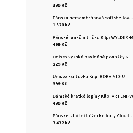
399 Kč
Pánská nemembránová softshellová běžecká bunda Kilpi 
1 520 Kč
Pánské funkční tričko Kilpi WYLDER-
499 Kč
Unisex vysoké bavlněné ponožky Kilpi 
229 Kč
Unisex kšiltovka Kilpi BORA MID-U
399 Kč
Dámské krátké legíny Kilpi ARTEMI-
499 Kč
Pánské silniční běžecké boty Cloudsurf
3 432 Kč