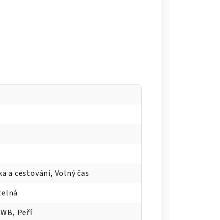
ka a cestování, Volný čas
telná
WB, Peří