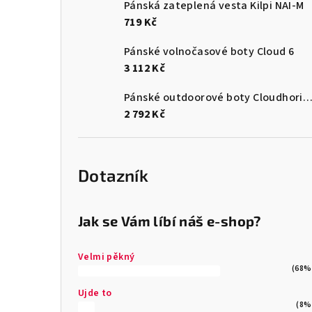
Pánská zateplená vesta Kilpi NAI-M
719 Kč
Pánské volnočasové boty Cloud 6
3 112 Kč
Pánské outdoorové boty Cloudhori
2 792 Kč
Dotazník
Jak se Vám líbí náš e-shop?
Velmi pěkný
(68%
Ujde to
(8%