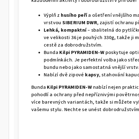
každodenní aktivity i dobrodružství v přírodě!
Výplň z
husího peří
a ošetření vnějšího 
vrstvou
SIBERIUM DWR
, zajistí ochranu
Lehká, kompaktní
– sbalitelná do pytlíč
ve velikosti 36 je pouhých 330g, takže ji
cestě za dobrodružstvím.
Bunda
Kilpi PYRAMIDEN-W
poskytuje opti
podmínkách. Je perfektní volba jako stř
bundu nebo jako samostatná vnější vrstv
Nabízí dvě zipové
kapsy
, stahování kapu
Bunda
Kilpi PYRAMIDEN-W
nabízí nejen praktic
pohodlí a ochrany před nepříznivými povětrnos
více barevných variantách, takže si můžete vy
vašemu stylu. Nechte se unést dobrodružstvím