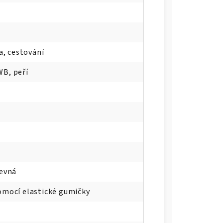
ka, cestování
B, peří
pevná
omocí elastické gumičky