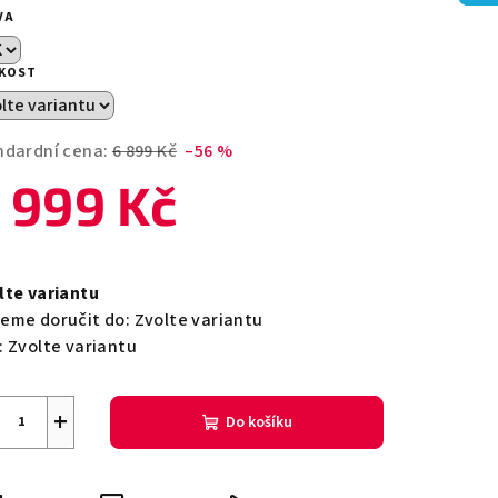
duktu
VA
IKOST
zdiček.
ndardní cena:
6 899 Kč
–56 %
 999 Kč
ná
a:
lte variantu
eme doručit do:
Zvolte variantu
:
Zvolte variantu
+
Do košíku