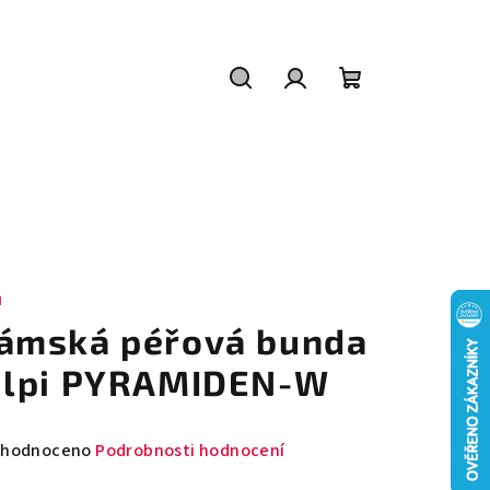
Hledat
Přihlášení
Nákupní
košík
I
ámská péřová bunda
ilpi PYRAMIDEN-W
měrné
hodnoceno
Podrobnosti hodnocení
nocení