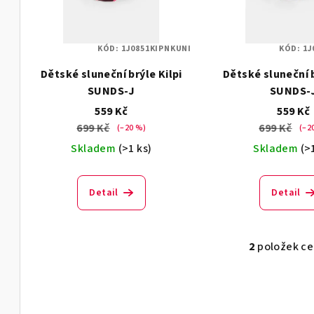
i
p
s
r
KÓD:
1J0851KIPNKUNI
KÓD:
1J
p
o
Dětské sluneční brýle Kilpi
Dětské sluneční b
r
d
SUNDS-J
SUNDS-
o
559 Kč
559 Kč
u
699 Kč
699 Kč
(–20 %)
(–2
d
k
Skladem
(>1 ks)
Skladem
(>
u
t
k
ů
Detail
Detail
t
ů
2
položek c
O
v
l