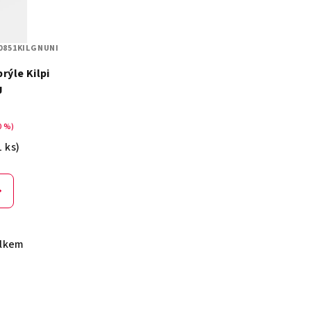
0851KILGNUNI
rýle Kilpi
J
0 %)
1 ks)
elkem