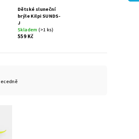
Dětské sluneční
brýle Kilpi SUNDS-
J
Skladem
(>1 ks)
559 Kč
becedně