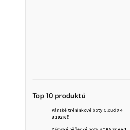
Top 10 produktů
Pánské tréninkové boty Cloud X 4
3 192 Kč
Dámské běžecké boty HOKA Speedgoat 7