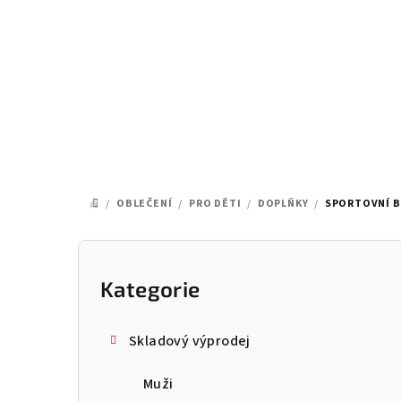
Přejít
na
obsah
/
OBLEČENÍ
/
PRO DĚTI
/
DOPLŇKY
/
SPORTOVNÍ B
DOMŮ
P
o
Kategorie
Přeskočit
kategorie
s
Skladový výprodej
t
Muži
r