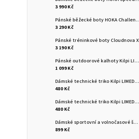
3 990 Kč
Pánské běžecké boty HOKA C
3 290 Kč
Pánské tréninkové boty Cloudnova X
3 190 Kč
Pánské outdoorové kalhoty Kilpi LIGNE-M
1 099 Kč
Dámské technické triko Kilpi LIMED-W
480 Kč
Dámské technické triko Kilpi LIMED-W
480 Kč
Dámské sportovní a volnočasové šaty Kilpi KIMBERLEY-W
899 Kč