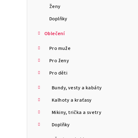
a
Ženy
n
Doplňky
n
Oblečení
í
Pro muže
p
Pro ženy
a
Pro děti
n
Bundy, vesty a kabáty
e
l
Kalhoty a kraťasy
Mikiny, trička a svetry
Doplňky