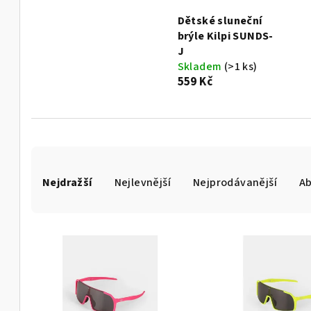
Dětské sluneční
brýle Kilpi SUNDS-
J
Skladem
(>1 ks)
559 Kč
Ř
Nejdražší
Nejlevnější
Nejprodávanější
A
a
z
V
e
ý
n
p
í