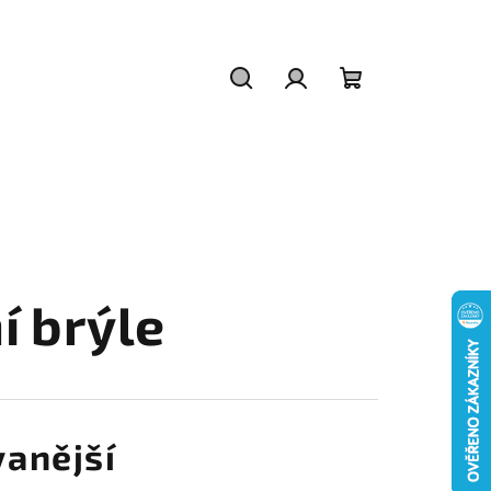
Hledat
Přihlášení
Nákupní
košík
í brýle
anější