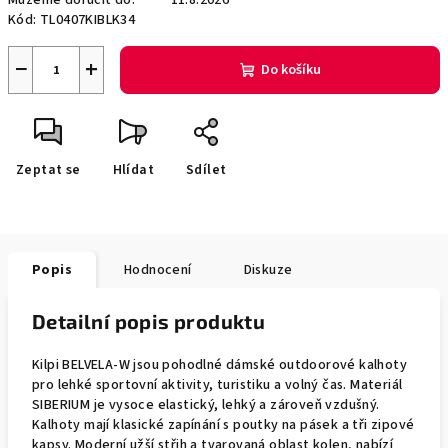
Můžeme doručit do:
11.8.2026
Kód:
TL0407KIBLK34
−
+
Do košíku
Zeptat se
Hlídat
Sdílet
Popis
Hodnocení
Diskuze
Detailní popis produktu
Kilpi BELVELA-W jsou pohodlné dámské outdoorové kalhoty
pro lehké sportovní aktivity, turistiku a volný čas. Materiál
SIBERIUM je vysoce elastický, lehký a zároveň vzdušný.
Kalhoty mají klasické zapínání s poutky na pásek a tři zipové
kapsy. Moderní užší střih a tvarovaná oblast kolen, nabízí