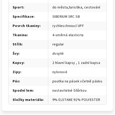
Sport
:
do města,turistika, cestování
Specifikace
:
SIBERIUM SRC SB
Povrch tkaniny
:
rychleschnoucí UPF
Tkanina
:
4-směrná elasticita
Střih
:
regular
Švy
:
dvojité
Kapsy
:
2 hlavní kapsy , 1 zadní kapsa
Zipy
:
nylonové
Pás
:
poutka na pásek včetně pásku
Spodní lem
:
nastavitelné šňůrkou
Složky materiálu
:
9% ELSTANE 91% POLYESTER