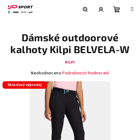
Přejít
na
obsah
Nákupní
Hledat
Přihlášení
Dámské outdoorové
košík
kalhoty Kilpi BELVELA-W
KILPI
Průměrné
Neohodnoceno
Podrobnosti hodnocení
hodnocení
Skladový výprodej
produktu
je
0,0
z
5
hvězdiček.