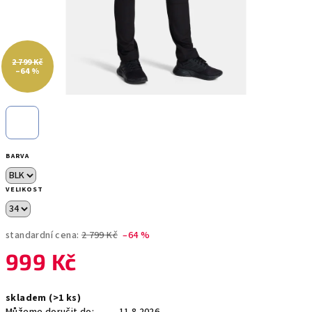
2 799 Kč
–64 %
BARVA
VELIKOST
standardní cena:
2 799 Kč
–64 %
999 Kč
Měrná
skladem
(>1 ks)
cena: