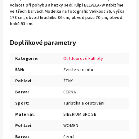
volnost při pohybu a hezky sedí. Kilpi BELVELA-W nabízíme
ve třech barvách.Modelka na fotografii: Velikost 36, výška
178 cm, obvod hrudníku 86 cm, obvod pasu 70 cm, obvod
boků 93 cm.
Doplňkové parametry
Kategorie
:
Outdoorové kalhoty
EAN
:
Zvolte variantu
Pohlaví
:
ŽENY
Barva
:
ČERNÁ
Sport
:
Turistika a cestování
Materiál
:
SIBERIUM SRC SB
Pohlaví
:
WOMEN
Barva
:
černá