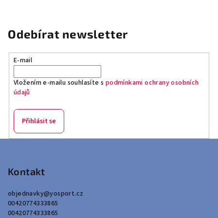
Odebírat newsletter
E-mail
Vložením e-mailu souhlasíte s
podmínkami ochrany osobních
údajů
Přihlásit se
Z
á
p
Kontakt
a
objednavky
@
yosport.cz
t
00420774333865
í
00420774333865