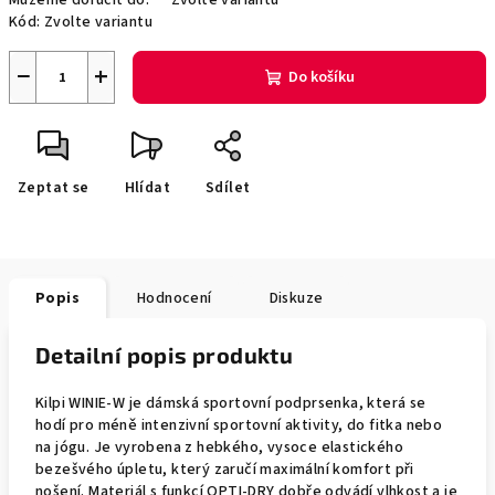
Můžeme doručit do:
Zvolte variantu
Kód:
Zvolte variantu
−
+
Do košíku
Zeptat se
Hlídat
Sdílet
Popis
Hodnocení
Diskuze
Detailní popis produktu
Kilpi WINIE-W je dámská sportovní podprsenka, která se
hodí pro méně intenzivní sportovní aktivity, do fitka nebo
na jógu. Je vyrobena z hebkého, vysoce elastického
bezešvého úpletu, který zaručí maximální komfort při
nošení. Materiál s funkcí OPTI-DRY dobře odvádí vlhkost a je