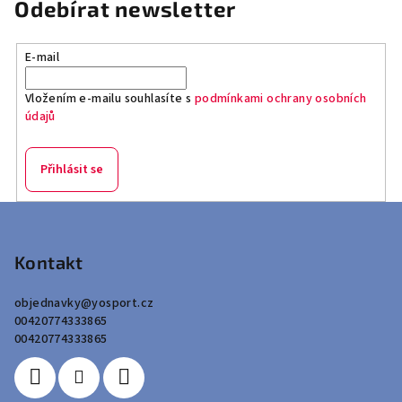
Odebírat newsletter
E-mail
Vložením e-mailu souhlasíte s
podmínkami ochrany osobních
údajů
Přihlásit se
Z
á
p
Kontakt
a
objednavky
@
yosport.cz
t
00420774333865
í
00420774333865