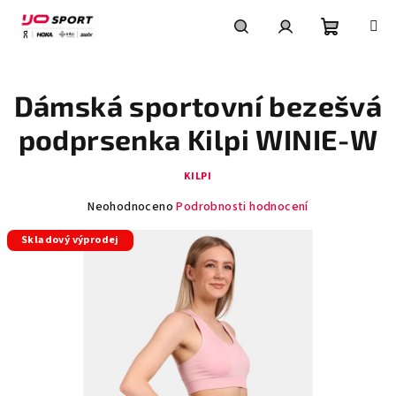
Přejít
na
obsah
Nákupní
Hledat
Přihlášení
Dámská sportovní bezešvá
košík
podprsenka Kilpi WINIE-W
KILPI
Průměrné
Neohodnoceno
Podrobnosti hodnocení
hodnocení
Skladový výprodej
produktu
je
0,0
z
5
hvězdiček.