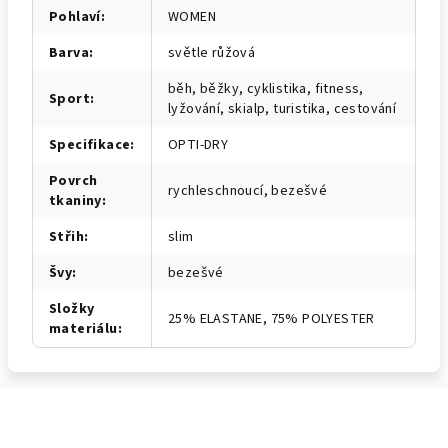
Pohlaví
:
WOMEN
Barva
:
světle růžová
běh, běžky, cyklistika, fitness,
Sport
:
lyžování, skialp, turistika, cestování
Specifikace
:
OPTI-DRY
Povrch
rychleschnoucí, bezešvé
tkaniny
:
Střih
:
slim
Švy
:
bezešvé
Složky
25% ELASTANE, 75% POLYESTER
materiálu
: