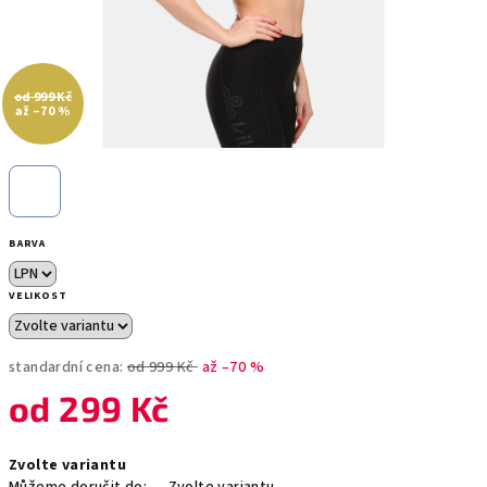
od 999 Kč
až –70 %
BARVA
VELIKOST
standardní cena:
od 999 Kč
až –70 %
od
299 Kč
Měrná
Zvolte variantu
cena: