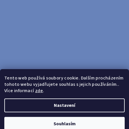
Tento web používá soubory cookie. Dalším procházením
tohoto webu vyjadřujete souhlas s jejich používáním..
Sledovat na Instagramu
Více informací
zde
.
Doprava zdarma od 599 Kč
Nastavení
Copyright 2026
yosport
. Všechna práva vyhrazena.
Upravit
nastavení cookies
Souhlasím