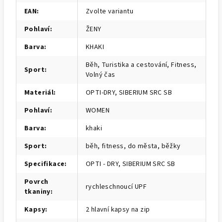
EAN
:
Zvolte variantu
Pohlaví
:
ŽENY
Barva
:
KHAKI
Běh, Turistika a cestování, Fitness,
Sport
:
Volný čas
Materiál
:
OPTI-DRY, SIBERIUM SRC SB
Pohlaví
:
WOMEN
Barva
:
khaki
Sport
:
běh, fitness, do města, běžky
Specifikace
:
OPTI - DRY, SIBERIUM SRC SB
Povrch
rychleschnoucí UPF
tkaniny
:
Kapsy
:
2 hlavní kapsy na zip