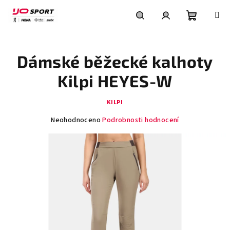
Přejít
na
obsah
Nákupní
Hledat
Přihlášení
Dámské běžecké kalhoty
košík
Kilpi HEYES-W
KILPI
Průměrné
Neohodnoceno
Podrobnosti hodnocení
hodnocení
produktu
je
0,0
z
5
hvězdiček.