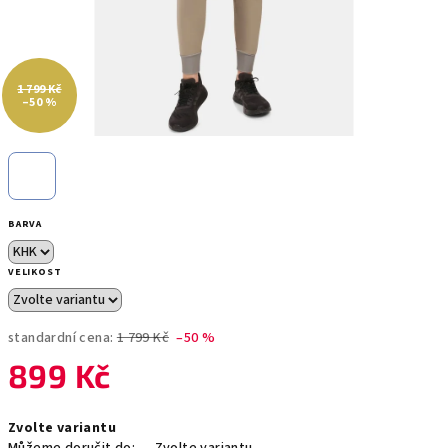
1 799 Kč
–50 %
BARVA
VELIKOST
standardní cena:
1 799 Kč
–50 %
899 Kč
Měrná
Zvolte variantu
cena: