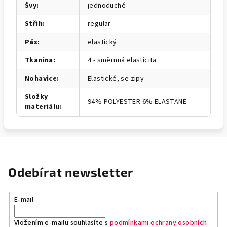
Švy
:
jednoduché
Střih
:
regular
Pás
:
elastický
Tkanina
:
4 - směrnná elasticita
Nohavice
:
Elastické, se zipy
Složky
94% POLYESTER 6% ELASTANE
materiálu
:
Odebírat newsletter
E-mail
Vložením e-mailu souhlasíte s
podmínkami ochrany osobních