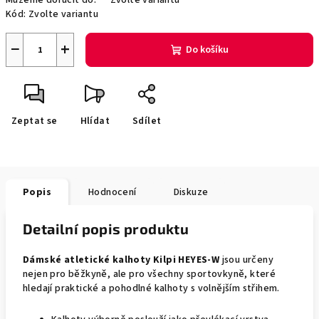
Můžeme doručit do:
Zvolte variantu
Kód:
Zvolte variantu
−
+
Do košíku
Zeptat se
Hlídat
Sdílet
Popis
Hodnocení
Diskuze
Detailní popis produktu
Dámské atletické kalhoty Kilpi HEYES-W
jsou určeny
nejen pro běžkyně, ale pro všechny sportovkyně, které
hledají praktické a pohodlné kalhoty s volnějším střihem.