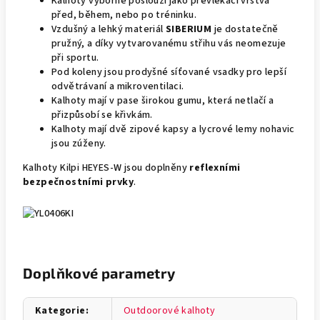
Kalhoty výborně poslouží jako převlékací vrstva
před, během, nebo po tréninku.
Vzdušný a lehký materiál
SIBERIUM
je dostatečně
pružný, a díky vytvarovanému střihu vás neomezuje
při sportu.
Pod koleny jsou prodyšné síťované vsadky pro lepší
odvětrávaní a mikroventilaci.
Kalhoty mají v pase širokou gumu, která netlačí a
přizpůsobí se křivkám.
Kalhoty mají dvě zipové kapsy a lycrové lemy nohavic
jsou zúženy.
Kalhoty Kilpi HEYES-W jsou doplněny
reflexními
bezpečnostními prvky
.
Doplňkové parametry
Kategorie
:
Outdoorové kalhoty