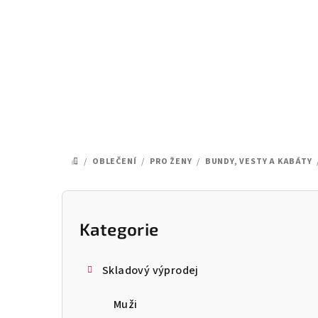
Přejít
na
obsah
/
OBLEČENÍ
/
PRO ŽENY
/
BUNDY, VESTY A KABÁTY
DOMŮ
P
o
Kategorie
Přeskočit
kategorie
s
Skladový výprodej
t
Muži
r