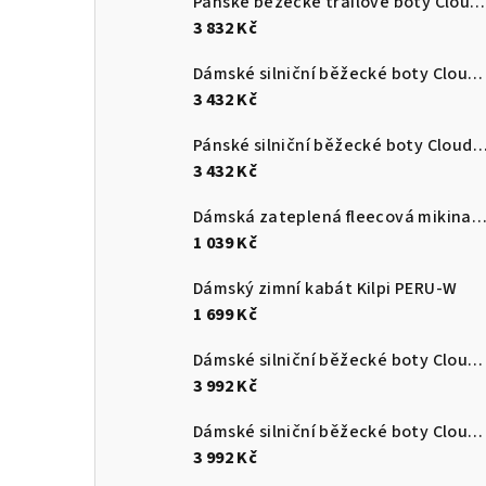
Pánské běžecké trailové boty Cloudultra 3
3 832 Kč
Dámské silniční běžecké boty Cloudswift 4
3 432 Kč
Pánské silniční běžecké boty Cloudsurf
3 432 Kč
Dámská zateplená fleecová mikina s kapucí Kilpi NEV
1 039 Kč
Dámský zimní kabát Kilpi PERU-W
1 699 Kč
Dámské silniční běžecké boty Cloudmonster 3
3 992 Kč
Dámské silniční běžecké boty Cloudmonster 3
3 992 Kč