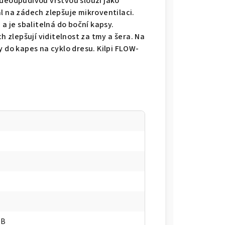
oděodpudivou vrstvou slouží jako
l na zádech zlepšuje mikroventilaci.
 a je sbalitelná do boční kapsy.
h zlepšují viditelnost za tmy a šera. Na
y do kapes na cyklo dresu. Kilpi FLOW-
WB