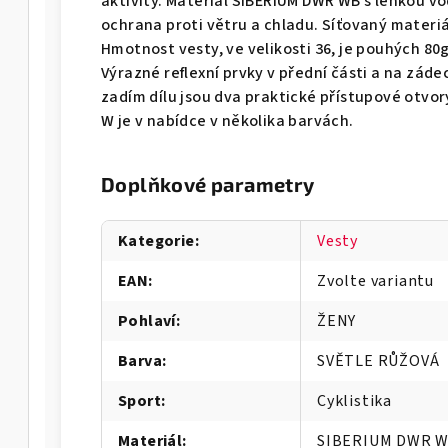
aktivity. Materiál SIBERIUM DWR WB s lehkou v
ochrana proti větru a chladu. Síťovaný materiá
Hmotnost vesty, ve velikosti 36, je pouhých 80g
Výrazné reflexní prvky v přední části a na zádec
zadím dílu jsou dva praktické přístupové otvor
W je v nabídce v několika barvách.
Doplňkové parametry
Kategorie
:
Vesty
EAN
:
Zvolte variantu
Pohlaví
:
ŽENY
Barva
:
SVĚTLE RŮŽOVÁ
Sport
:
Cyklistika
Materiál
:
SIBERIUM DWR 