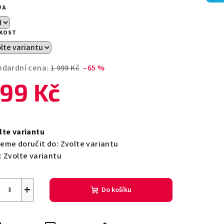
duktu
VA
IKOST
zdiček.
ndardní cena:
1 999 Kč
–65 %
99 Kč
ná
a:
lte variantu
eme doručit do:
Zvolte variantu
:
Zvolte variantu
+
Do košíku