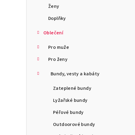
a
Ženy
n
Doplňky
n
Oblečení
í
Pro muže
p
Pro ženy
a
Bundy, vesty a kabáty
n
e
Zateplené bundy
l
Lyžařské bundy
Péřové bundy
Outdoorové bundy