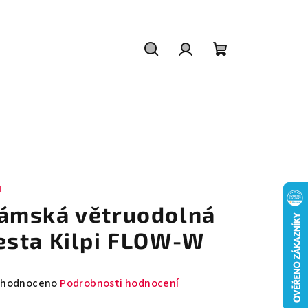
Hledat
Přihlášení
Nákupní
košík
I
ámská větruodolná
esta Kilpi FLOW-W
měrné
hodnoceno
Podrobnosti hodnocení
nocení