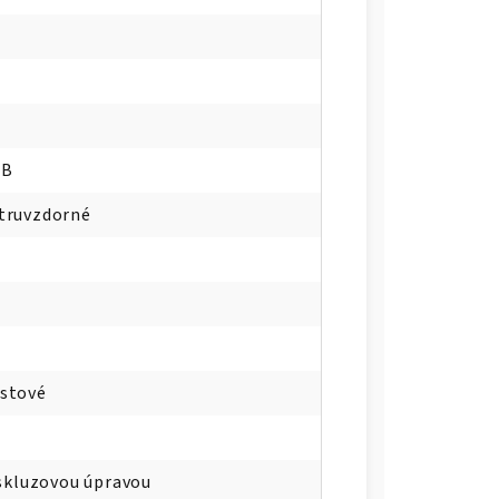
WB
truvzdorné
astové
iskluzovou úpravou