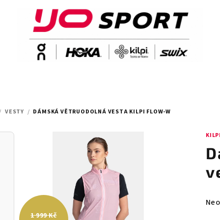
/
VESTY
/
DÁMSKÁ VĚTRUODOLNÁ VESTA KILPI FLOW-W
KILP
D
v
Prů
Neo
hod
1 999 Kč