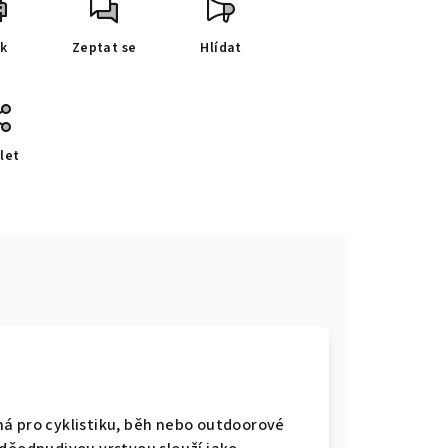
sk
Zeptat se
Hlídat
let
e
á pro cyklistiku, běh nebo outdoorové