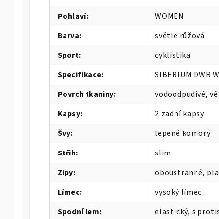
Pohlaví
:
WOMEN
Barva
:
světle růžová
Sport
:
cyklistika
Specifikace
:
SIBERIUM DWR 
Povrch tkaniny
:
vodoodpudivé, vě
Kapsy
:
2 zadní kapsy
Švy
:
lepené komory
Střih
:
slim
Zipy
:
oboustranné, pl
Límec
:
vysoký límec
Spodní lem
:
elastický, s prot