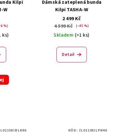
nda Kilpi
Dámská zateplená bunda
N-W
Kilpi TASHA-W
č
2 499 Kč
4 599 Kč
56 %)
(–45 %)
1 ks)
Skladem
(>1 ks)
Detail
ej
L0115KIBLK46
KÓD:
ZL0113KILPN46