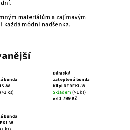
 dní.
emným materiálům a zajímavým
 i každá módní nadšenka.
anější
Dámská
ná bunda
zateplená bunda
TIS-W
Kilpi REBEKI-W
(>1 ks)
Skladem
(>1 ks)
1 799 Kč
od
ná bunda
BEKI-W
(1 ks)