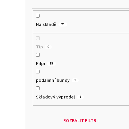
Na skladě
21
Tip
0
Kilpi
15
podzimní bundy
9
Skladový výprodej
7
ROZBALIT FILTR