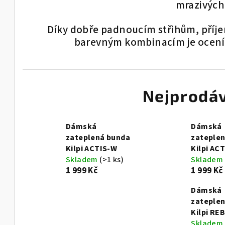
mrazivých
Díky dobře
padnoucím střihům, příj
barevným kombinacím je ocení
Nejprodáv
Dámská
Dámská
zateplená bunda
zateple
Kilpi ACTIS-W
Kilpi AC
Skladem
(>1 ks)
Skladem
1 999 Kč
1 999 Kč
Dámská
zateple
Kilpi RE
Skladem