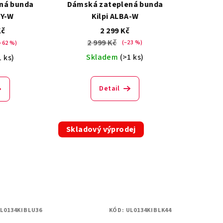
ná bunda
Dámská zateplená bunda
RY-W
Kilpi ALBA-W
Kč
2 299 Kč
2 999 Kč
(–23 %)
–62 %)
Skladem
(>1 ks)
1 ks)
Detail
Skladový výprodej
L0134KIBLU36
KÓD:
UL0134KIBLK44