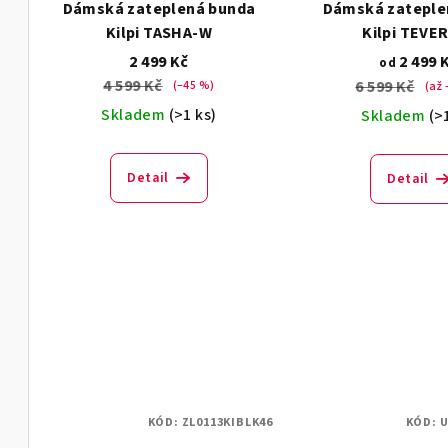
Dámská zateplená bunda
Dámská zateple
Kilpi TASHA-W
Kilpi TEVE
2 499 Kč
2 499 
od
4 599 Kč
6 599 Kč
(–45 %)
(až 
Skladem
(>1 ks)
Skladem
(>
Detail
Detail
KÓD:
ZL0113KIBLK46
KÓD:
U