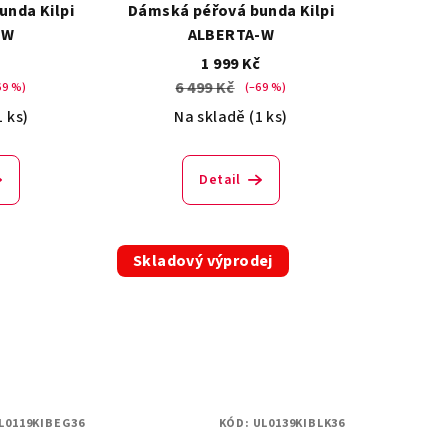
nda Kilpi
Dámská péřová bunda Kilpi
-W
ALBERTA-W
č
1 999 Kč
6 499 Kč
69 %)
(–69 %)
1 ks)
Na skladě
(1 ks)
Detail
Skladový výprodej
L0119KIBEG36
KÓD:
UL0139KIBLK36