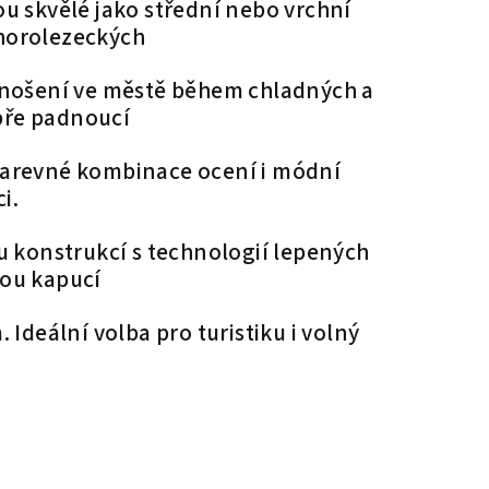
ou skvělé jako střední nebo vrchní
, horolezeckých
í nošení ve městě během chladných a
bře padnoucí
 barevné kombinace ocení i módní
i.
 konstrukcí s technologií lepených
kou kapucí
 Ideální volba pro turistiku i volný