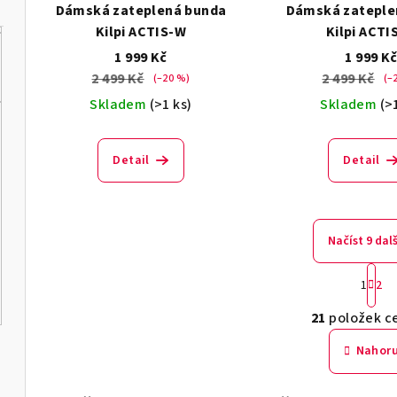
Dámská zateplená bunda
Dámská zateple
Kilpi ACTIS-W
Kilpi ACTI
1 999 Kč
1 999 K
2 499 Kč
2 499 Kč
(–20 %)
(–
Skladem
(>1 ks)
Skladem
(>
Detail
Detail
Načíst 9 dal
S
1
2
t
O
r
21
položek c
v
á
Nahor
n
l
k
á
o