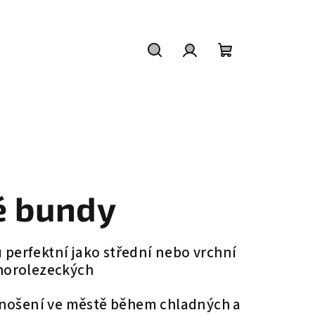
Hledat
Přihlášení
Nákupní
košík
é bundy
u perfektní jako střední nebo vrchní
, horolezeckých
í nošení ve městě během chladných a