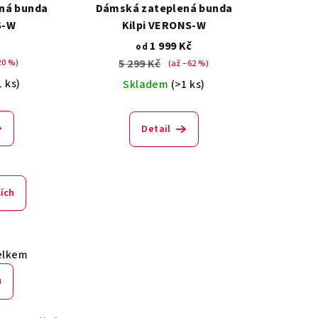
ná bunda
Dámská zateplená bunda
S-W
Kilpi VERONS-W
č
1 999 Kč
od
5 299 Kč
20 %)
(až –62 %)
1 ks)
Skladem
(>1 ks)
Detail
ších
elkem
u