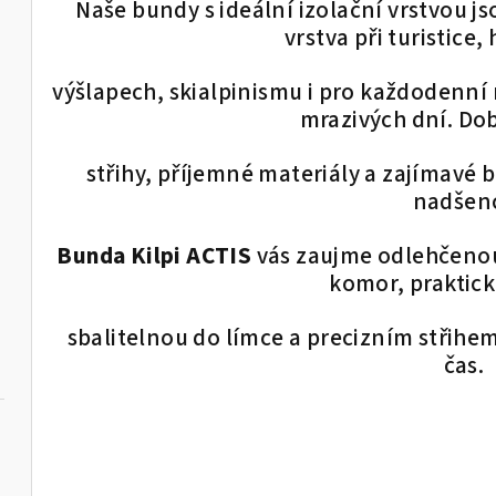
Naše bundy s ideální izolační vrstvou js
d
v
vrstva při turistice
a
á
c
n
výšlapech, skialpinismu i pro každodenn
í
í
mrazivých dní. Do
p
r
střihy, příjemné materiály a zajímavé
v
nadšenc
k
Bunda Kilpi ACTIS
vás zaujme odlehčenou
y
komor, praktic
v
ý
sbalitelnou do límce a precizním střihem.
p
čas.
i
s
u