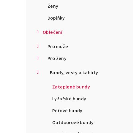
a
Ženy
n
Doplňky
n
Oblečení
í
Pro muže
p
Pro ženy
a
Bundy, vesty a kabáty
n
e
Zateplené bundy
l
Lyžařské bundy
Péřové bundy
Outdoorové bundy