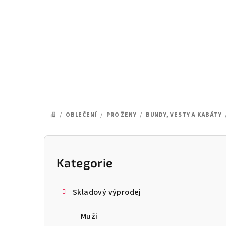
Přejít
na
obsah
/
OBLEČENÍ
/
PRO ŽENY
/
BUNDY, VESTY A KABÁTY
DOMŮ
P
o
Kategorie
Přeskočit
kategorie
s
Skladový výprodej
t
Muži
r