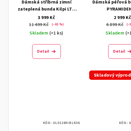
Dámská stříbrná zimní
Dámská péřová bu
r
d
zateplená bunda Kilpi LTD
PYRAMIDE
o
SIRIUS-W
3 999 Kč
2 999 K
u
11 499 Kč
6 899 Kč
(–65 %)
(–
d
k
Skladem
(>1 ks)
Skladem
(>
u
t
k
ů
Detail
Detail
t
ů
Skladový výprod
KÓD:
UL0128KIBLK36
KÓD:
U