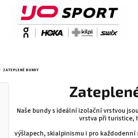
/
ZATEPLENÉ BUNDY
Zateplen
Naše bundy s ideální izolační vrstvou jso
vrstva při turistice
výšlapech, skialpinismu i pro každodenn