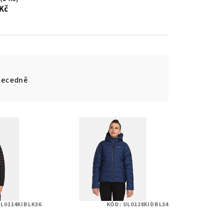
 Kč
becedně
L0114KIBLK36
KÓD:
UL0128KIDBL34