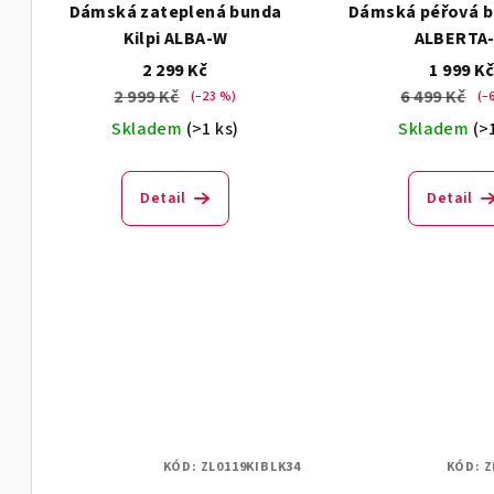
Dámská zateplená bunda
Dámská péřová bu
Kilpi ALBA-W
ALBERTA
2 299 Kč
1 999 K
2 999 Kč
6 499 Kč
(–23 %)
(–
Skladem
(>1 ks)
Skladem
(>
Detail
Detail
KÓD:
ZL0119KIBLK34
KÓD:
Z