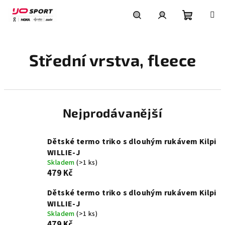
Přejít
na
obsah
Nákupní
Hledat
Přihlášení
Střední vrstva, fleece
košík
Nejprodávanější
Dětské termo triko s dlouhým rukávem Kilpi
WILLIE-J
Skladem
(>1 ks)
479 Kč
Dětské termo triko s dlouhým rukávem Kilpi
WILLIE-J
Skladem
(>1 ks)
479 Kč