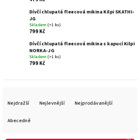
Dívčí chlupatá fleecová mikina Kilpi SKATHI-
JG
Skladem
(>1 ks)
799 Kč
Dívčí chlupatá fleecová mikina s kapucí Kilpi
NORKA-JG
Skladem
(>1 ks)
799 Kč
Ř
a
Nejdražší
Nejlevnější
Nejprodávanější
z
e
Abecedně
n
í