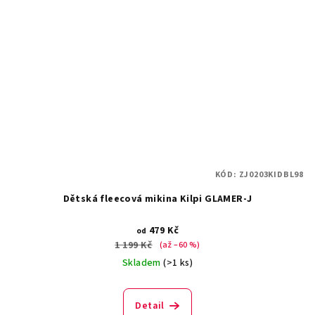
KÓD:
ZJ0203KIDBL98
Dětská fleecová mikina Kilpi GLAMER-J
479 Kč
od
1 199 Kč
(až –60 %)
Skladem
(>1 ks)
Detail