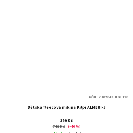
KÓD:
ZJ0204KIDBL110
Dětská fleecová mikina Kilpi ALMERI-J
399 Kč
749 Kč
(–46 %)