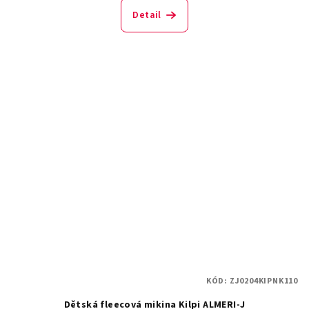
Detail
KÓD:
ZJ0204KIPNK110
Dětská fleecová mikina Kilpi ALMERI-J