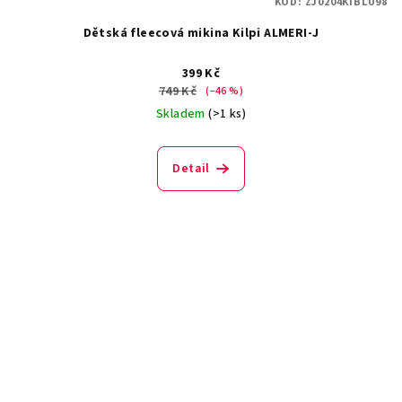
KÓD:
ZJ0204KIBLU98
Dětská fleecová mikina Kilpi ALMERI-J
399 Kč
749 Kč
(–46 %)
Skladem
(>1 ks)
Detail