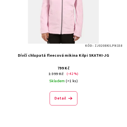
KÓD:
ZJ0208KILPN158
Dívčí chlupatá fleecová mikina Kilpi SKATHI-JG
799 Kč
1 399 Kč
(–42 %)
Skladem
(>1 ks)
Detail