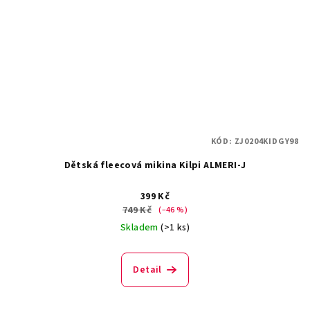
KÓD:
ZJ0204KIDGY98
Dětská fleecová mikina Kilpi ALMERI-J
399 Kč
749 Kč
(–46 %)
Skladem
(>1 ks)
Detail