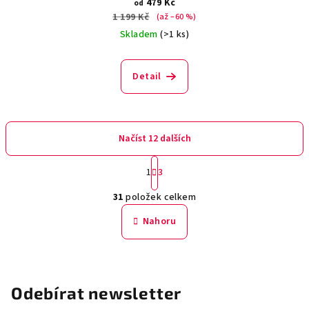
479 Kč
od
1 199 Kč
(až –60 %)
Skladem
(>1 ks)
Detail
Načíst 12 dalších
S
1
3
t
O
r
31
položek celkem
á
v
n
l
Nahoru
k
á
o
d
v
a
á
n
c
Odebírat newsletter
í
í