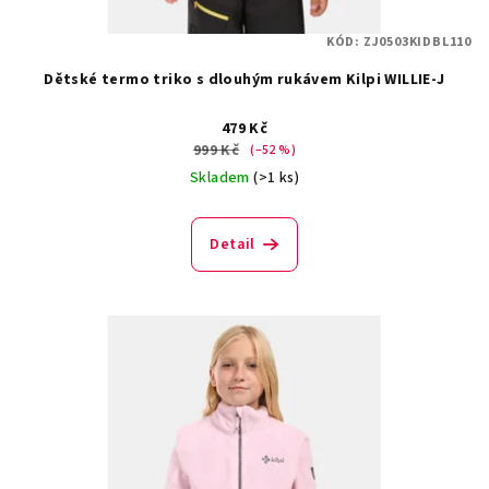
KÓD:
ZJ0503KIDBL110
Dětské termo triko s dlouhým rukávem Kilpi WILLIE-J
479 Kč
999 Kč
(–52 %)
Skladem
(>1 ks)
Detail