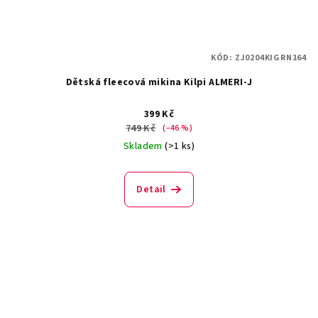
KÓD:
ZJ0204KIGRN164
Dětská fleecová mikina Kilpi ALMERI-J
399 Kč
749 Kč
(–46 %)
Skladem
(>1 ks)
Detail