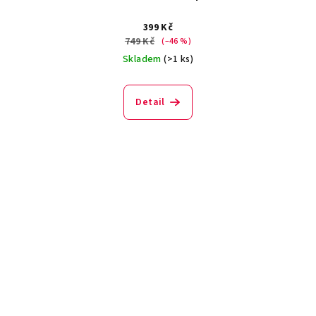
399 Kč
749 Kč
(–46 %)
Skladem
(>1 ks)
Detail