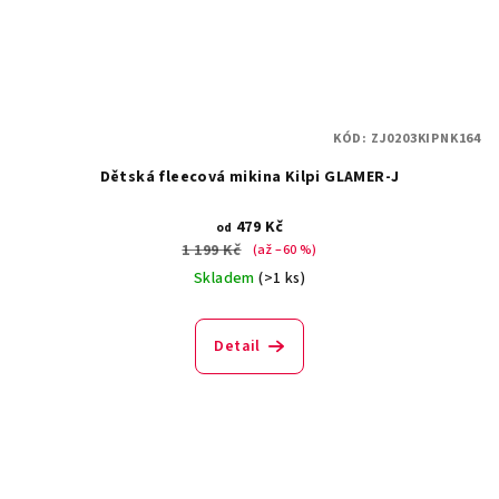
KÓD:
ZJ0203KIPNK164
Dětská fleecová mikina Kilpi GLAMER-J
479 Kč
od
1 199 Kč
(až –60 %)
Skladem
(>1 ks)
Detail