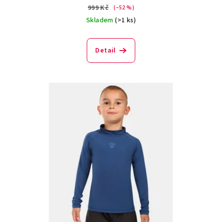
999 Kč
(–52 %)
Skladem
(>1 ks)
Detail