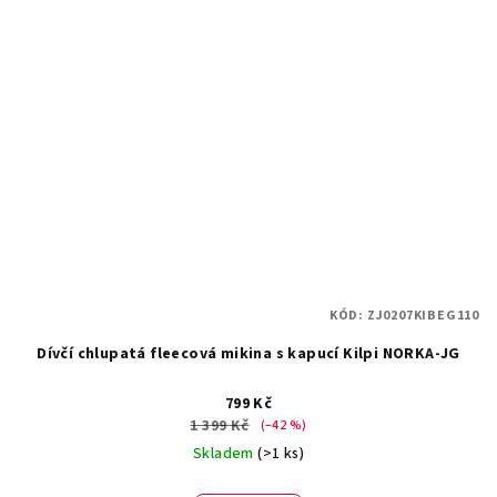
KÓD:
ZJ0207KIBEG110
Dívčí chlupatá fleecová mikina s kapucí Kilpi NORKA-JG
799 Kč
1 399 Kč
(–42 %)
Skladem
(>1 ks)