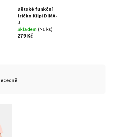
Dětské funkční
tričko Kilpi DIMA-
J
Skladem
(>1 ks)
279 Kč
becedně