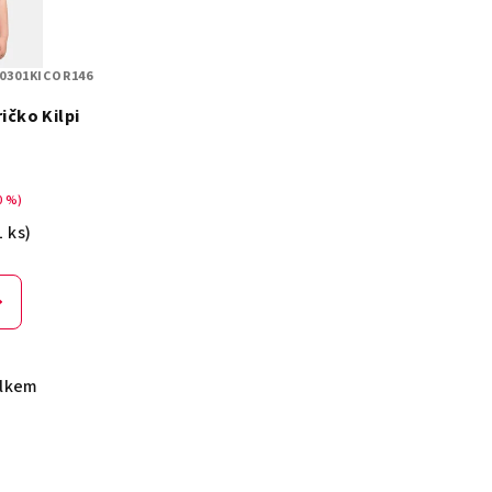
J0301KICOR146
ičko Kilpi
0 %)
1 ks)
elkem