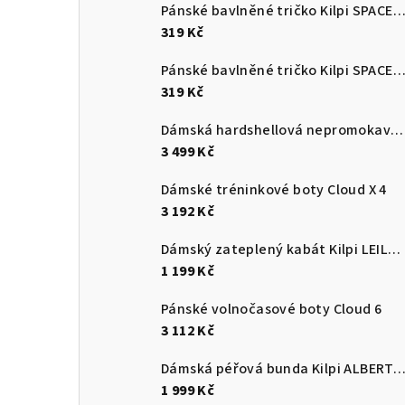
Pánské bavlněné tričko Kilpi SPACER
319 Kč
Pánské bavlněné tričko Kilpi SPACER
319 Kč
Dámská hardshellová nepromokavá bunda Kilpi MAMBA-W
3 499 Kč
Dámské tréninkové boty Cloud X 4
3 192 Kč
Dámský zateplený kabát Kilpi LEILA-W
1 199 Kč
Pánské volnočasové boty Cloud 6
3 112 Kč
Dámská péřová bunda Kilpi ALBERT
1 999 Kč