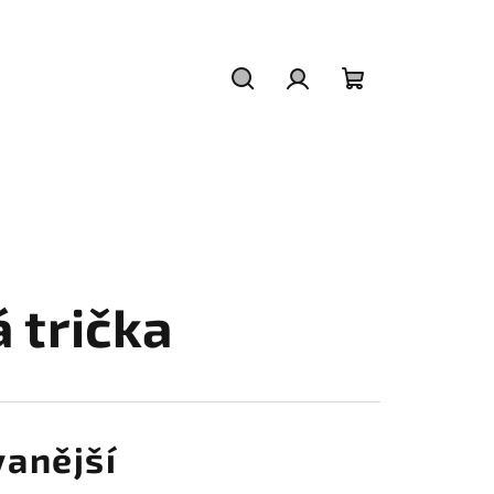
Hledat
Přihlášení
Nákupní
košík
 trička
anější