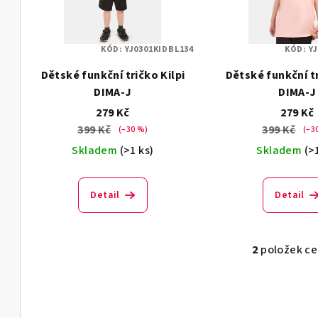
i
p
s
r
KÓD:
YJ0301KIDBL134
KÓD:
Y
p
o
Dětské funkční tričko Kilpi
Dětské funkční tr
r
d
DIMA-J
DIMA-J
o
279 Kč
279 Kč
u
399 Kč
399 Kč
(–30 %)
(–3
d
k
Skladem
(>1 ks)
Skladem
(>
u
t
k
ů
Detail
Detail
t
ů
2
položek c
O
v
l