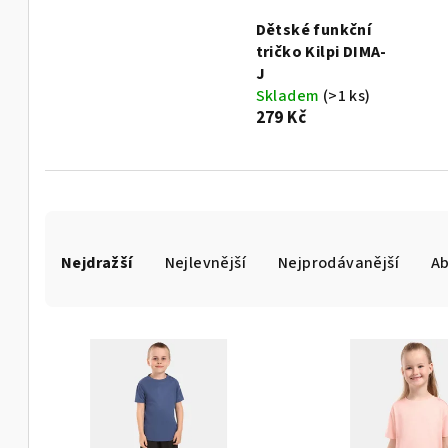
Dětské funkční
tričko Kilpi DIMA-
J
Skladem
(>1 ks)
279 Kč
Ř
Nejdražší
Nejlevnější
Nejprodávanější
A
a
z
V
e
ý
n
p
í