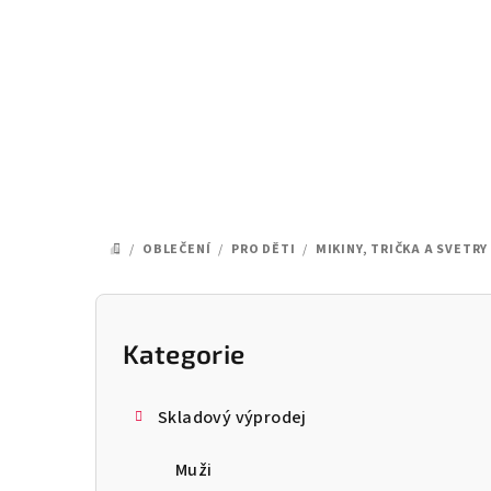
Přejít
na
obsah
/
OBLEČENÍ
/
PRO DĚTI
/
MIKINY, TRIČKA A SVETRY
DOMŮ
P
o
Kategorie
Přeskočit
kategorie
s
Skladový výprodej
t
Muži
r