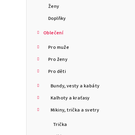
a
Ženy
n
Doplňky
n
Oblečení
í
Pro muže
p
Pro ženy
a
Pro děti
n
Bundy, vesty a kabáty
e
l
Kalhoty a kraťasy
Mikiny, trička a svetry
Trička