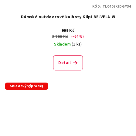
KÓD:
TL0407KIDGY34
Dámské outdoorové kalhoty Kilpi BELVELA-W
999 Kč
2 799 Kč
(–64 %)
Skladem
(1 ks)
Detail
Skladový výprodej