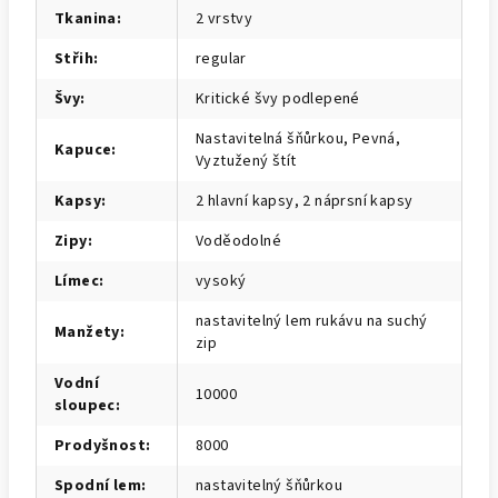
Tkanina
:
2 vrstvy
Střih
:
regular
Švy
:
Kritické švy podlepené
Nastavitelná šňůrkou, Pevná,
Kapuce
:
Vyztužený štít
Kapsy
:
2 hlavní kapsy, 2 náprsní kapsy
Zipy
:
Voděodolné
Límec
:
vysoký
nastavitelný lem rukávu na suchý
Manžety
:
zip
Vodní
10000
sloupec
:
Prodyšnost
:
8000
Spodní lem
:
nastavitelný šňůrkou