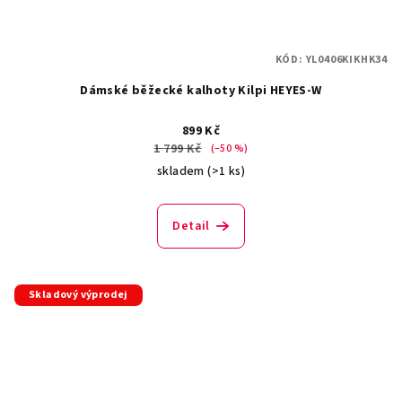
KÓD:
YL0406KIKHK34
Dámské běžecké kalhoty Kilpi HEYES-W
899 Kč
1 799 Kč
(–50 %)
skladem
(>1 ks)
Detail
Skladový výprodej