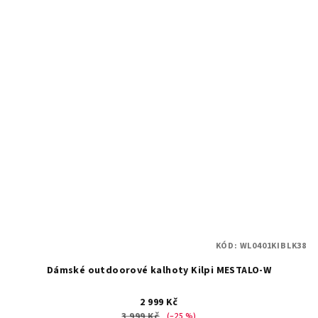
KÓD:
WL0401KIBLK38
Dámské outdoorové kalhoty Kilpi MESTALO-W
2 999 Kč
3 999 Kč
(–25 %)