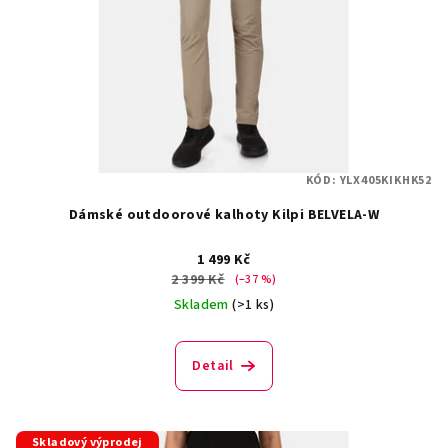
KÓD:
YLX405KIKHK52
Dámské outdoorové kalhoty Kilpi BELVELA-W
1 499 Kč
2 399 Kč
(–37 %)
Skladem
(>1 ks)
Detail
Skladový výprodej