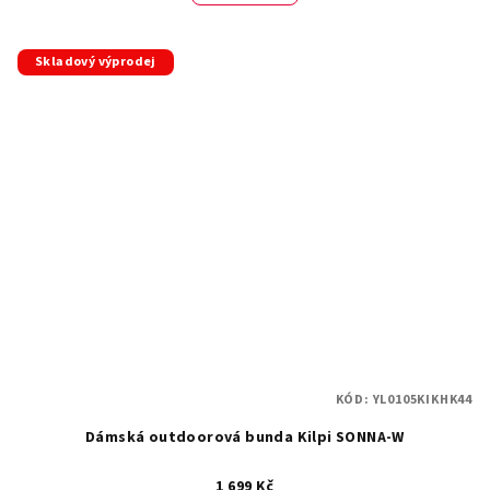
Skladový výprodej
KÓD:
YL0105KIKHK44
Dámská outdoorová bunda Kilpi SONNA-W
1 699 Kč