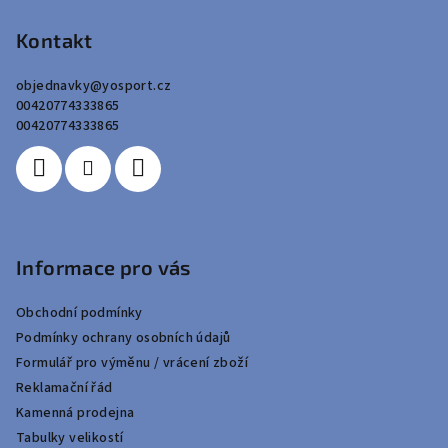
á
p
Kontakt
a
objednavky
@
yosport.cz
t
00420774333865
í
00420774333865
Informace pro vás
Obchodní podmínky
Podmínky ochrany osobních údajů
Formulář pro výměnu / vrácení zboží
Reklamační řád
Kamenná prodejna
Tabulky velikostí