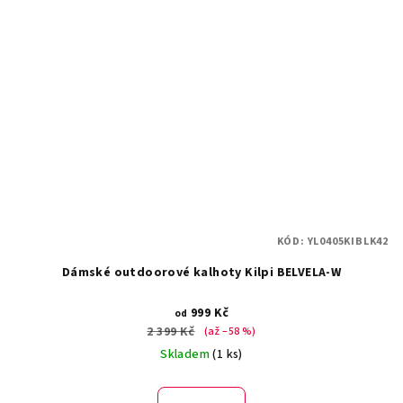
KÓD:
YL0405KIBLK42
Dámské outdoorové kalhoty Kilpi BELVELA-W
999 Kč
od
2 399 Kč
(až –58 %)
Skladem
(1 ks)