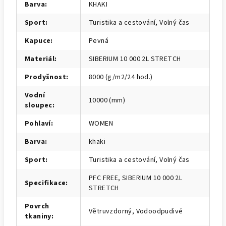
Barva
:
KHAKI
Sport
:
Turistika a cestování, Volný čas
Kapuce
:
Pevná
Materiál
:
SIBERIUM 10 000 2L STRETCH
Prodyšnost
:
8000 (g/m2/24 hod.)
Vodní
10000 (mm)
sloupec
:
Pohlaví
:
WOMEN
Barva
:
khaki
Sport
:
Turistika a cestování, Volný čas
PFC FREE, SIBERIUM 10 000 2L
Specifikace
:
STRETCH
Povrch
Větruvzdorný, Vodoodpudivé
tkaniny
: