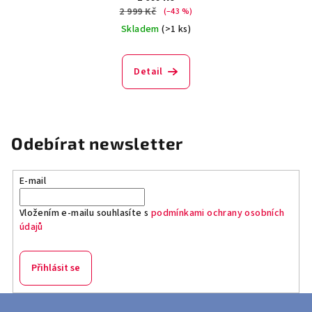
2 999 Kč
(–43 %)
Skladem
(>1 ks)
Detail
Odebírat newsletter
E-mail
Vložením e-mailu souhlasíte s
podmínkami ochrany osobních
údajů
Přihlásit se
Z