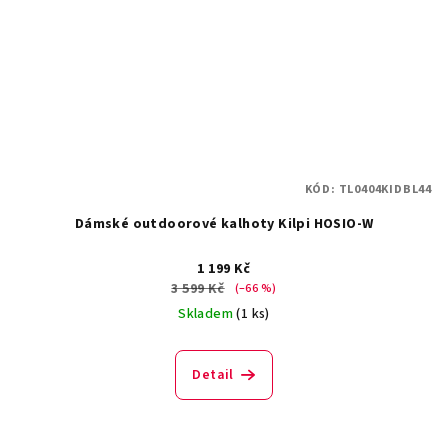
KÓD:
TL0404KIDBL44
Dámské outdoorové kalhoty Kilpi HOSIO-W
1 199 Kč
3 599 Kč
(–66 %)
Skladem
(1 ks)
Detail