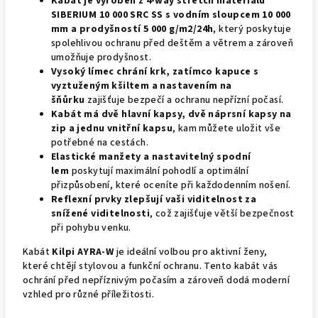
Kabát je vyroben z 4-way stretch materiálu
SIBERIUM 10 000 SRC SS s vodním sloupcem 10 000
mm a prodyšností 5 000 g/m2/24h
, který poskytuje
spolehlivou ochranu před deštěm a větrem a zároveň
umožňuje prodyšnost.
Vysoký límec chrání krk, zatímco kapuce s
vyztuženým kšiltem a nastavením na
šňůrku
zajišťuje bezpečí a ochranu nepřízní počasí.
Kabát má dvě hlavní kapsy, dvě náprsní kapsy na
zip a jednu vnitřní kapsu
, kam můžete uložit vše
potřebné na cestách.
Elastické manžety a nastavitelný spodní
lem
poskytují maximální pohodlí a optimální
přizpůsobení, které oceníte při každodenním nošení.
Reflexní prvky zlepšují vaši viditelnost za
snížené viditelnosti
, což zajišťuje větší bezpečnost
při pohybu venku.
Kabát
Kilpi AYRA-W
je ideální volbou pro aktivní ženy,
které chtějí stylovou a funkční ochranu. Tento kabát vás
ochrání před nepříznivým počasím a zároveň dodá moderní
vzhled pro různé příležitosti.