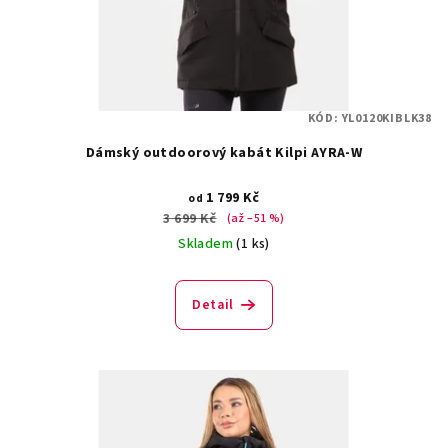
KÓD:
YL0120KIBLK38
Dámský outdoorový kabát Kilpi AYRA-W
1 799 Kč
od
3 699 Kč
(až –51 %)
Skladem
(1 ks)
Detail