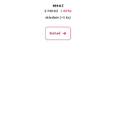
999 Kč
2 799 Kč
(–64 %)
skladem
(>1 ks)
Detail