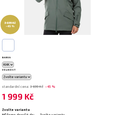
3 699 Kč
–45 %
BARVA
VELIKOST
standardní cena:
3 699 Kč
–45 %
1 999 Kč
Měrná
Zvolte variantu
cena: