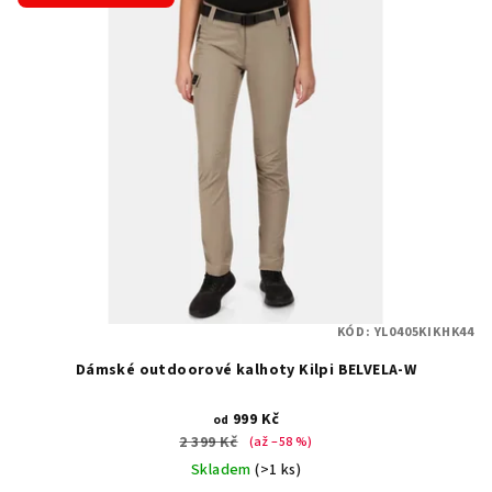
KÓD:
YL0405KIKHK44
Dámské outdoorové kalhoty Kilpi BELVELA-W
999 Kč
od
2 399 Kč
(až –58 %)
Skladem
(>1 ks)