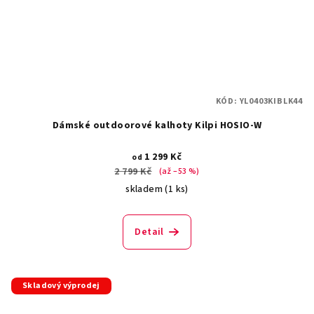
KÓD:
YL0403KIBLK44
Dámské outdoorové kalhoty Kilpi HOSIO-W
1 299 Kč
od
2 799 Kč
(až –53 %)
skladem
(1 ks)
Detail
Skladový výprodej