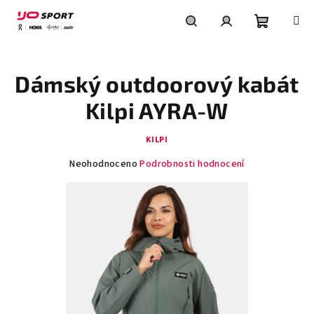
Přejít
na
obsah
Nákupní
Hledat
Přihlášení
Dámský outdoorový kabát
košík
Kilpi AYRA-W
KILPI
Průměrné
Neohodnoceno
Podrobnosti hodnocení
hodnocení
produktu
je
0,0
z
5
hvězdiček.