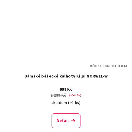
KÓD:
UL0413KIBLK34
Dámské běžecké kalhoty Kilpi NORWEL-W
999 Kč
2 299 Kč
(–56 %)
skladem
(>1 ks)
Detail